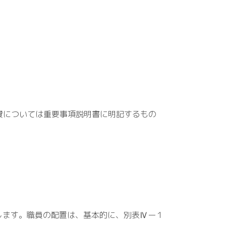
費については重要事項説明書に明記するもの
します。職員の配置は、基本的に、別表Ⅳー１