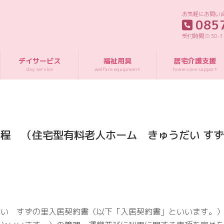
お気軽にお問い
085
受付時間 8:30-
デイサービス
福祉用具
居宅介護支援
day service
welfare equipment
home care support
程 （住宅型有料老人ホーム きゅうだい す
い すずの里入居契約書（以下「入居契約書」といいます。）