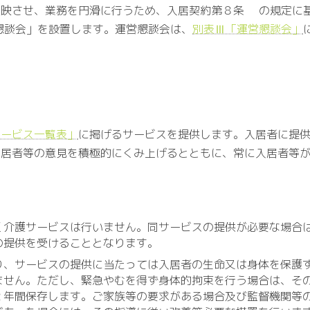
映させ、業務を円滑に行うため、入居契約第８条 の規定に基
懇談会」を設置します。運営懇談会は、
別表Ⅲ「運営懇談会」
サービス一覧表」
に掲げるサービスを提供します。入居者に提
居者等の意見を積極的にくみ上げるとともに、常に入居者等が
く介護サービスは行いません。同サービスの提供が必要な場合
の提供を受けることとなります。
り、サービスの提供に当たっては入居者の生命又は身体を保護
ません。ただし、緊急やむを得ず身体的拘束を行う場合は、そ
２年間保存します。ご家族等の要求がある場合及び監督機関等