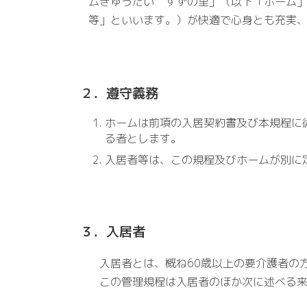
ムきゅうだい すずの里」（以下「ホーム
等」といいます。）が快適で心身とも充実
２．遵守義務
ホームは前項の入居契約書及び本規程に
る者とします。
入居者等は、この規程及びホームが別に
３．入居者
入居者とは、概ね60歳以上の要介護者の
この管理規程は入居者のほか次に述べる来