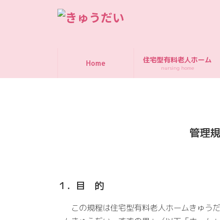
コ
ナ
ン
ビ
テ
ゲ
ン
ー
ツ
シ
住宅型有料老人ホーム
へ
ョ
Home
nursing home
ス
ン
キ
に
ッ
移
プ
動
管理規
１．目 的
この規程は住宅型有料老人ホームきゅうだ