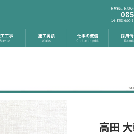
お気軽にお問い
085
受付時間 9:00-1
施工工事
施工実績
仕事の流儀
採用情
Service
Works
Craftsman pride
Recrui
高田 大