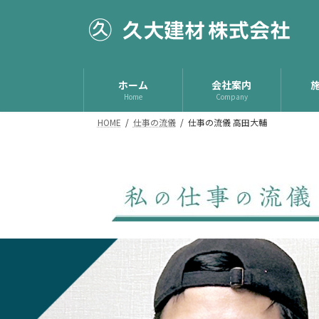
コ
ナ
ン
ビ
テ
ゲ
ン
ー
ツ
シ
ホーム
会社案内
へ
ョ
Home
Company
ス
ン
HOME
仕事の流儀
仕事の流儀 高田大輔
キ
に
ッ
移
プ
動