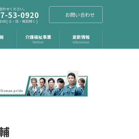
合わせください。
7-53-0920
お問い合わせ
8:00 [ 土・日・祝日除く ]
報
介護福祉事業
更新情報
t
Welfare
Information
輔