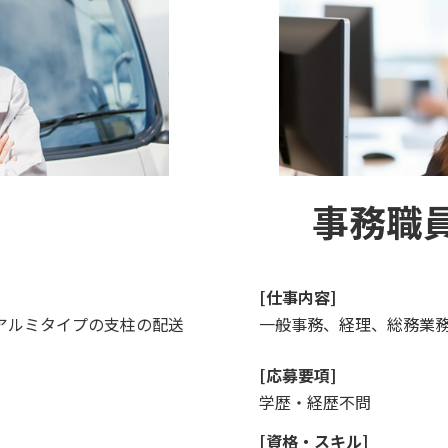
事務職
[仕事内容]
アルミタイプの支柱の配送
一般事務、経理、総務業
）
[応募要項]
学歴・経歴不問
[資格・スキル]