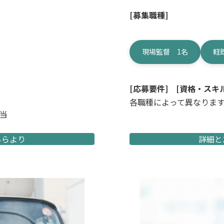
[募集職種]
現場監督 1名
軽
[応募要件]
[資格・スキル
各職種によって異なりま
手当
ちらより
詳細と