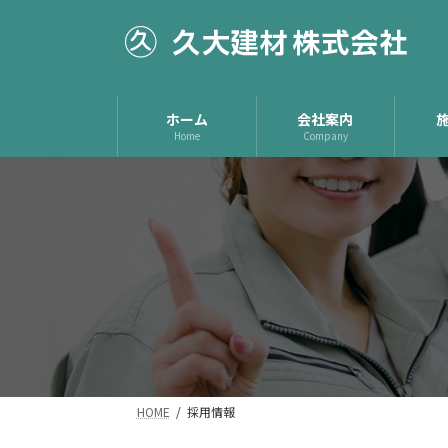
コ
ナ
ン
ビ
テ
ゲ
ン
ー
ツ
シ
ホーム
会社案内
へ
ョ
Home
Company
ス
ン
キ
に
ッ
移
プ
動
HOME
採用情報