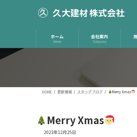
コ
ナ
ン
ビ
テ
ゲ
ン
ー
ツ
シ
ホーム
会社案内
へ
ョ
Home
Company
ス
ン
キ
に
ッ
移
プ
動
HOME
更新情報
スタッグブログ
Merry Xmas
Merry Xmas
2023年12月25日