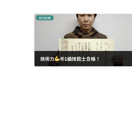
前の記事
技術力
㊗1級技能士合格！
2023年12月20日