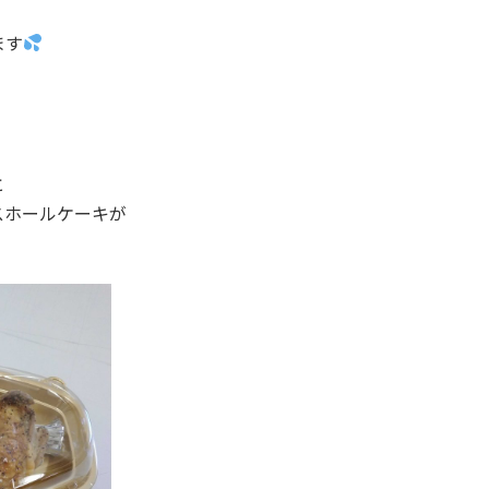
ます
と
スホールケーキが